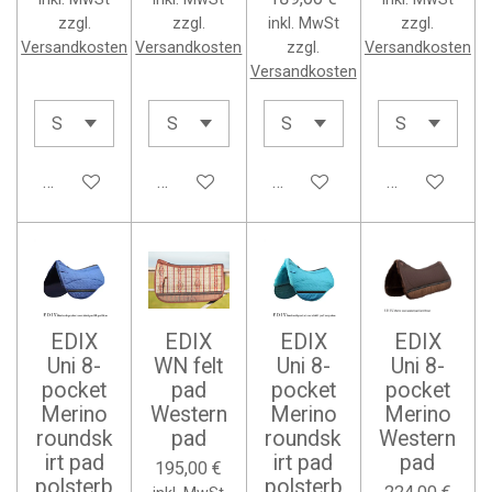
zzgl.
zzgl.
inkl. MwSt
zzgl.
Versandkosten
Versandkosten
zzgl.
Versandkosten
Versandkosten
In den Warenkorb
In den Warenkorb
In den Warenkorb
In den Waren
EDIX
EDIX
EDIX
EDIX
Uni 8-
WN felt
Uni 8-
Uni 8-
pocket
pad
pocket
pocket
Merino
Western
Merino
Merino
roundsk
pad
roundsk
Western
irt pad
irt pad
pad
195,00 €
polsterb
polsterb