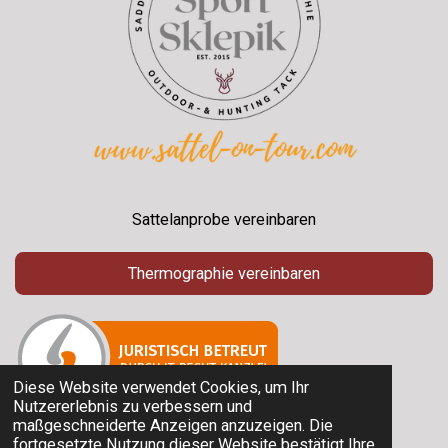
Sattelanprobe vereinbaren
Thermographie vereinbaren
Diese Website verwendet Cookies, um Ihr
Nutzererlebnis zu verbessern und
maßgeschneiderte Anzeigen anzuzeigen. Die
© 2025 Sport Sklepik
fortgesetzte Nutzung dieser Website bestätigt Ihre