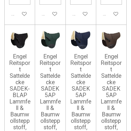
In den Warenkorb
In den Warenkorb
In den Warenkorb
In den Waren
Engel
Engel
Engel
Engel
Reitspor
Reitspor
Reitspor
Reitspor
t
t
t
t
Sattelde
Sattelde
Sattelde
Sattelde
cke
cke
cke
cke
SADEK-
SADEK
SADEK
SADEK
BLAP
5AP
5AP
5AP
Lammfe
Lammfe
Lammfe
Lammfe
ll &
ll &
ll &
ll &
Baumw
Baumw
Baumw
Baumw
ollstepp
ollstepp
ollstepp
ollstepp
stoff,
stoff,
stoff,
stoff,