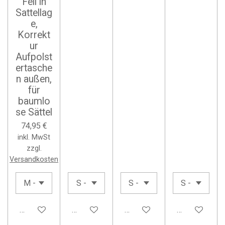
Fell in
Sattellag
e,
Korrekt
ur
Aufpolst
ertasche
n außen,
für
baumlo
se Sättel
74,95 €
inkl. MwSt
zzgl.
Versandkosten
In den Warenkorb
In den Warenkorb
In den Warenkorb
In den Waren