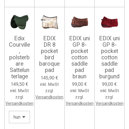
Edix
EDIX
EDIX uni
EDIX uni
Courville
DR 8
GP 8-
GP 8-
,
pocket
pocket
pocket
polsterb
bird
cotton
cotton
are
baroque
saddle
saddle
Sattelun
pad
pad
pad
terlage
braun
burgund
145,90 €
149,50 €
99,00 €
99,00 €
inkl. MwSt
inkl. MwSt
zzgl.
inkl. MwSt
inkl. MwSt
zzgl.
Versandkosten
zzgl.
zzgl.
Versandkosten
Versandkosten
Versandkosten