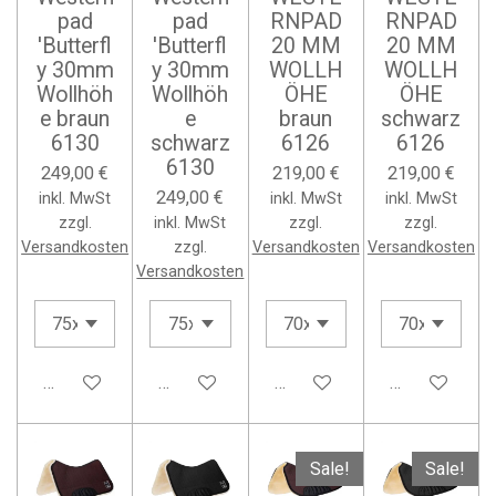
pad
pad
RNPAD
RNPAD
'Butterfl
'Butterfl
20 MM
20 MM
y 30mm
y 30mm
WOLLH
WOLLH
Wollhöh
Wollhöh
ÖHE
ÖHE
e braun
e
braun
schwarz
6130
schwarz
6126
6126
6130
249,00 €
219,00 €
219,00 €
249,00 €
inkl. MwSt
inkl. MwSt
inkl. MwSt
zzgl.
inkl. MwSt
zzgl.
zzgl.
Versandkosten
zzgl.
Versandkosten
Versandkosten
Versandkosten
In den Warenkorb
In den Warenkorb
In den Warenkorb
In den Waren
Sale!
Sale!