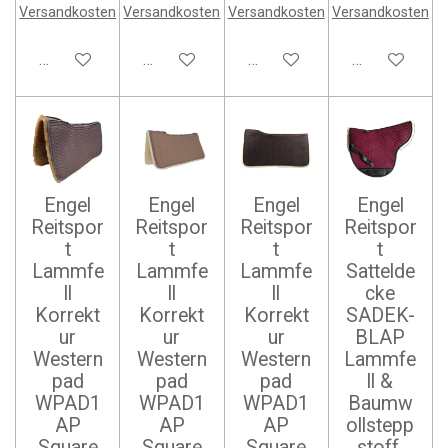
Versandkosten
Versandkosten
Versandkosten
Versandkosten
Bei Verfügbarkeit benachrichtigen
In den Warenkorb
In den Warenkorb
In den Waren
Engel
Engel
Engel
Engel
Reitspor
Reitspor
Reitspor
Reitspor
t
t
t
t
Lammfe
Lammfe
Lammfe
Sattelde
ll
ll
ll
cke
Korrekt
Korrekt
Korrekt
SADEK-
ur
ur
ur
BLAP
Western
Western
Western
Lammfe
pad
pad
pad
ll &
WPAD1
WPAD1
WPAD1
Baumw
AP
AP
AP
ollstepp
Square
Square
Square
stoff,