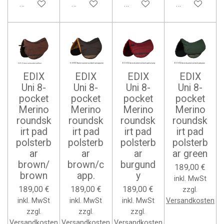
Bei Verfügbarkeit benachrichtigen
In den Warenkorb
In den Warenkorb
In den Waren
EDIX
EDIX
EDIX
EDIX
Uni 8-
Uni 8-
Uni 8-
Uni 8-
pocket
pocket
pocket
pocket
Merino
Merino
Merino
Merino
roundsk
roundsk
roundsk
roundsk
irt pad
irt pad
irt pad
irt pad
polsterb
polsterb
polsterb
polsterb
ar
ar
ar
ar green
brown/
brown/c
burgund
189,00 €
brown
app.
y
inkl. MwSt
189,00 €
189,00 €
189,00 €
zzgl.
inkl. MwSt
inkl. MwSt
inkl. MwSt
Versandkosten
zzgl.
zzgl.
zzgl.
Versandkosten
Versandkosten
Versandkosten