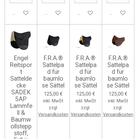
In den Warenkorb
In den Warenkorb
In den Warenkorb
In den Waren
Engel
F.R.A.®
F.R.A.®
F.R.A.®
Reitspor
Sattelpa
Sattelpa
Sattelpa
t
d für
d für
d für
Sattelde
baumlo
baumlo
baumlo
cke
se Sättel
se Sättel
se Sättel
SADEK
125,00 €
125,00 €
125,00 €
5AP
inkl. MwSt
inkl. MwSt
inkl. MwSt
Lammfe
zzgl.
zzgl.
zzgl.
ll &
Versandkosten
Versandkosten
Versandkosten
Baumw
ollstepp
stoff,