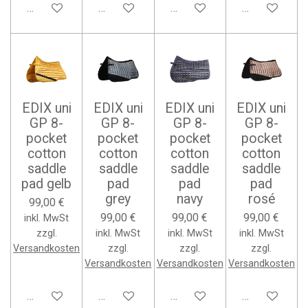
In den Warenkorb
In den Warenkorb
In den Warenkorb
In den Waren
EDIX uni
EDIX uni
EDIX uni
EDIX uni
GP 8-
GP 8-
GP 8-
GP 8-
pocket
pocket
pocket
pocket
cotton
cotton
cotton
cotton
saddle
saddle
saddle
saddle
pad gelb
pad
pad
pad
grey
navy
rosé
99,00 €
99,00 €
99,00 €
99,00 €
inkl. MwSt
zzgl.
inkl. MwSt
inkl. MwSt
inkl. MwSt
Versandkosten
zzgl.
zzgl.
zzgl.
Versandkosten
Versandkosten
Versandkosten
In den Warenkorb
In den Warenkorb
In den Warenkorb
In den Waren