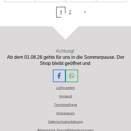
1
2
TOP
Achtung!
Ab dem 01.08.26 gehts für uns in die Sommerpause. Der
Shop bleibt geöffnet und
F
W
a
h
Lieferzeiten
c
a
e
t
Versand
b
s
Terminanfrage
o
A
o
p
Impressum
k
p
Datenschutzerklärung
Allgemeine Geschäftsbedingungen