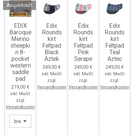
Ausverkauft
EDIX
Edix
Edix
Edix
Baroque
Rounds
Rounds
Rounds
Merino
kirt
kirt
kirt
sheepki
Feltpad
Feltpad
Feltpad
n 8-
Black
Pink
Teal
pocket
Aztek
Serape
Aztec
western
249,00 €
249,00 €
249,00 €
saddle
inkl. MwSt
inkl. MwSt
inkl. MwSt
pad
zzgl.
zzgl.
zzgl.
219,00 €
Versandkosten
Versandkosten
Versandkosten
inkl. MwSt
zzgl.
Versandkosten