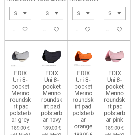
In den Warenkorb
In den Warenkorb
In den Warenkorb
In den Waren
EDIX
EDIX
EDIX
EDIX
Uni 8-
Uni 8-
Uni 8-
Uni 8-
pocket
pocket
pocket
pocket
Merino
Merino
Merino
Merino
roundsk
roundsk
roundsk
roundsk
irt pad
irt pad
irt pad
irt pad
polsterb
polsterb
polsterb
polsterb
ar grey
ar navy
ar
ar pink
orange
189,00 €
189,00 €
189,00 €
189,00 €
inkl. MwSt
inkl. MwSt
inkl. MwSt