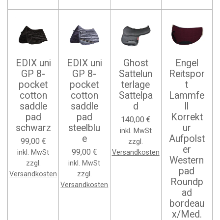
EDIX uni
EDIX uni
Ghost
Engel
GP 8-
GP 8-
Sattelun
Reitspor
pocket
pocket
terlage
t
cotton
cotton
Sattelpa
Lammfe
saddle
saddle
d
ll
pad
pad
Korrekt
140,00 €
schwarz
steelblu
ur
inkl. MwSt
e
Aufpolst
99,00 €
zzgl.
er
99,00 €
inkl. MwSt
Versandkosten
Western
zzgl.
inkl. MwSt
pad
Versandkosten
zzgl.
Roundp
Versandkosten
ad
bordeau
x/Med.