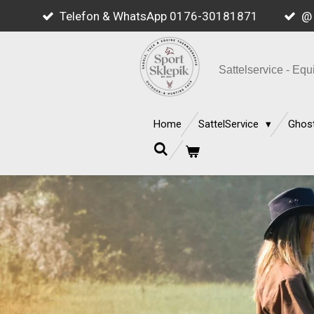
Telefon & WhatsApp 0176-30181871
@ 
Zum
Hauptinhalt
springen
Sattelservice - E
Home
SattelService
Ghost