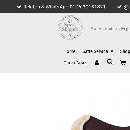
Telefon & WhatsApp 0176-30181871
@ 
Zum
Hauptinhalt
springen
Sattelservice - E
Home
SattelService
Sho
Outlet Store