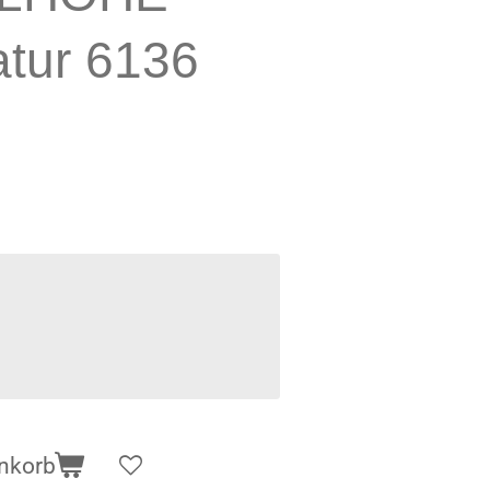
atur 6136
nkorb