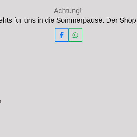
Achtung!
hts für uns in die Sommerpause. Der Shop 
F
W
a
h
c
a
e
t
b
s
o
A
o
p
k
p
r