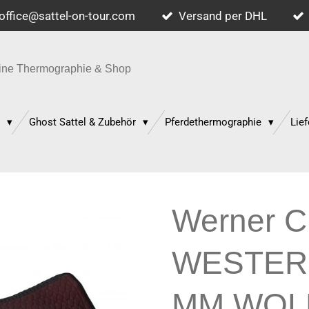
office@sattel-on-tour.com
Versand per DHL
quine Thermographie & Shop
p
Ghost Sattel & Zubehör
Pferdethermographie
Lief
Werner Ch
WESTER
MM WOL