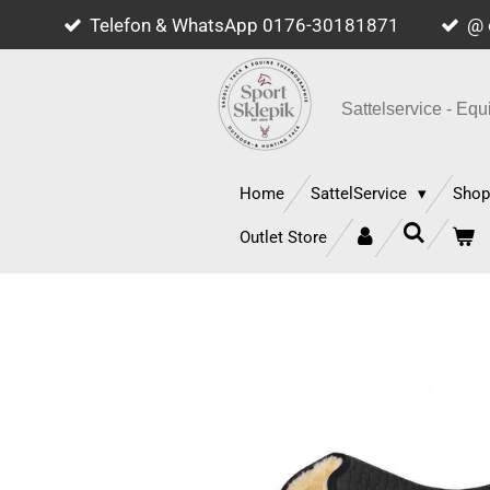
Telefon & WhatsApp 0176-30181871
@ 
Zum
Hauptinhalt
springen
Sattelservice - E
Home
SattelService
Sho
Outlet Store