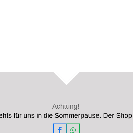
TOP
Achtung!
hts für uns in die Sommerpause. Der Shop 
F
W