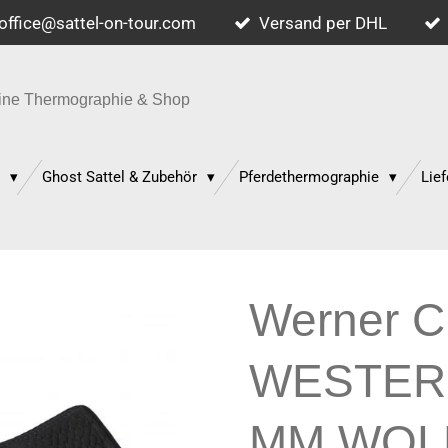
office@sattel-on-tour.com
Versand per DHL
quine Thermographie & Shop
p
Ghost Sattel & Zubehör
Pferdethermographie
Lief
Werner Ch
WESTER
MM WOL