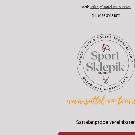
Mail:
Office[at]sattel-on-tour.com
Tel: 0176-30181871
Sattelanprobe vereinbare