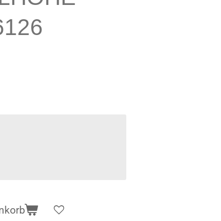
6126
nkorb