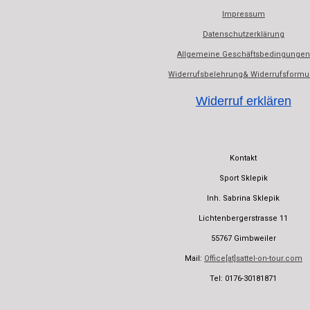
Impressum
Datenschutzerklärung
Allgemeine Geschäftsbedingungen
Widerrufsbelehrung& Widerrufsformu
Widerruf erklären
Kontakt
Sport Sklepik
Inh. Sabrina Sklepik
Lichtenbergerstrasse 11
55767 Gimbweiler
Mail:
Office[at]sattel-on-tour.com
Tel: 0176-30181871