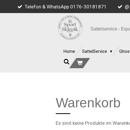
Telefon & WhatsApp 0176-30181871
@ 
Zum
Hauptinhalt
springen
Sattelservice - E
Home
SattelService
Ghost
Warenkorb
Es sind keine Produkte im Warenk