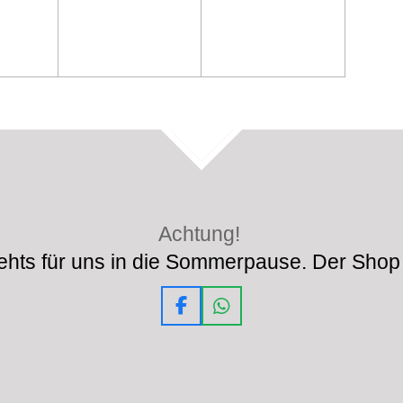
TOP
Achtung!
hts für uns in die Sommerpause. Der Shop 
F
W
a
h
c
a
e
t
b
s