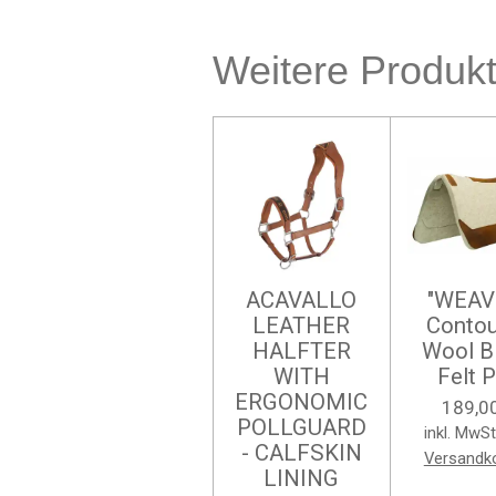
Weitere Produk
ACAVALLO
"WEAV
LEATHER
Conto
HALFTER
Wool B
WITH
Felt 
ERGONOMIC
189,0
POLLGUARD
inkl. MwSt
- CALFSKIN
Versandk
LINING