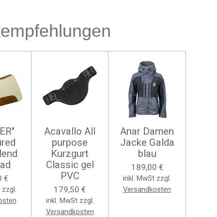
tempfehlungen
ER"
Acavallo All
Anar Damen
ured
purpose
Jacke Galda
lend
Kurzgurt
blau
Pad
Classic gel
189,00 €
PVC
0 €
inkl. MwSt zzgl.
179,50 €
 zzgl.
Versandkosten
osten
inkl. MwSt zzgl.
Versandkosten