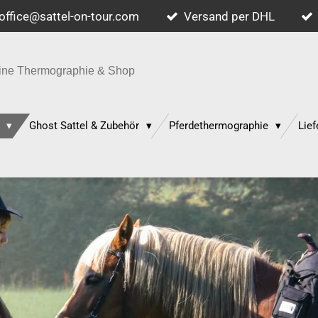
office@sattel-on-tour.com
Versand per DHL
quine Thermographie & Shop
p
Ghost Sattel & Zubehör
Pferdethermographie
Lief