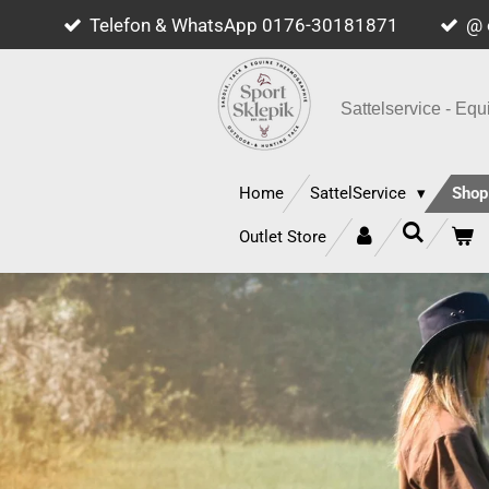
Telefon & WhatsApp 0176-30181871
@ 
Zum
Hauptinhalt
springen
Sattelservice - E
Home
SattelService
Sho
Outlet Store