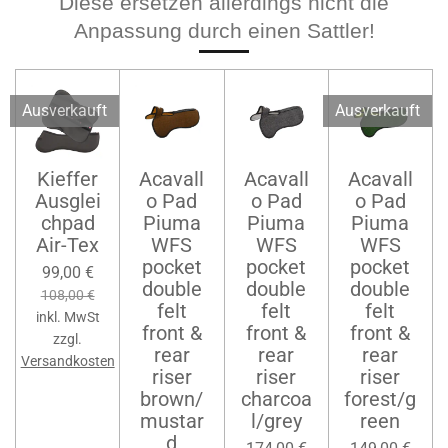
Diese ersetzen allerdings nicht die
Anpassung durch einen Sattler!
Ausverkauft
Ausverkauft
Kieffer
Acavall
Acavall
Acavall
Ausglei
o Pad
o Pad
o Pad
chpad
Piuma
Piuma
Piuma
Air-Tex
WFS
WFS
WFS
pocket
pocket
pocket
99,00 €
double
double
double
108,00 €
felt
felt
felt
inkl. MwSt
front &
front &
front &
zzgl.
rear
rear
rear
Versandkosten
riser
riser
riser
brown/
charcoa
forest/g
mustar
l/grey
reen
d