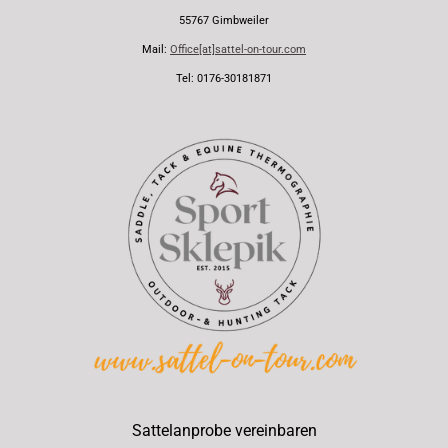
55767 Gimbweiler
Mail:
Office[at]sattel-on-tour.com
Tel: 0176-30181871
Sattelanprobe vereinbaren