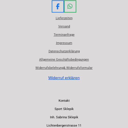
F
W
a
h
Lieferzeiten
c
a
e
t
Versand
b
s
Terminanfrage
o
A
o
p
Impressum
k
p
Datenschutzerklärung
Allgemeine Geschäftsbedingungen
Widerrufsbelehrung& Widerrufsformular
Widerruf erklären
Kontakt
Sport Sklepik
Inh. Sabrina Sklepik
Lichtenbergerstrasse 11