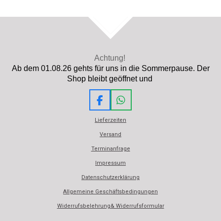
TOP
Achtung!
Ab dem 01.08.26 gehts für uns in die Sommerpause. Der
Shop bleibt geöffnet und
F
W
a
h
Lieferzeiten
c
a
e
t
Versand
b
s
Terminanfrage
o
A
o
p
Impressum
k
p
Datenschutzerklärung
Allgemeine Geschäftsbedingungen
Widerrufsbelehrung& Widerrufsformular