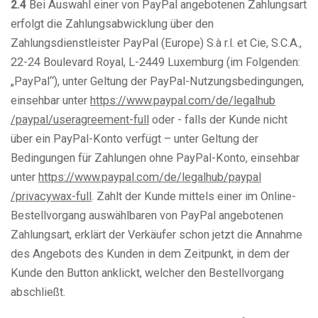
2.4
Bei Auswahl einer von PayPal angebotenen Zahlungsart
erfolgt die Zahlungsabwicklung über den
Zahlungsdienstleister PayPal (Europe) S.à r.l. et Cie, S.C.A.,
22-24 Boulevard Royal, L-2449 Luxemburg (im Folgenden:
„PayPal“), unter Geltung der PayPal-Nutzungsbedingungen,
einsehbar unter
https://www.paypal.com
/de
/legalhub
/paypal
/useragreement-full
oder - falls der Kunde nicht
über ein PayPal-Konto verfügt – unter Geltung der
Bedingungen für Zahlungen ohne PayPal-Konto, einsehbar
unter
https://www.paypal.com
/de
/legalhub
/paypal
/privacywax-full
. Zahlt der Kunde mittels einer im Online-
Bestellvorgang auswählbaren von PayPal angebotenen
Zahlungsart, erklärt der Verkäufer schon jetzt die Annahme
des Angebots des Kunden in dem Zeitpunkt, in dem der
Kunde den Button anklickt, welcher den Bestellvorgang
abschließt.