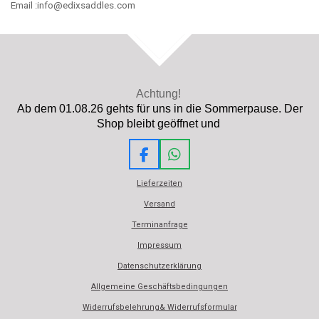
Email :info@edixsaddles.com
TOP
Achtung!
Ab dem 01.08.26 gehts für uns in die Sommerpause. Der
Shop bleibt geöffnet und
F
W
a
h
Lieferzeiten
c
a
e
t
Versand
b
s
Terminanfrage
o
A
o
p
Impressum
k
p
Datenschutzerklärung
Allgemeine Geschäftsbedingungen
Widerrufsbelehrung& Widerrufsformular