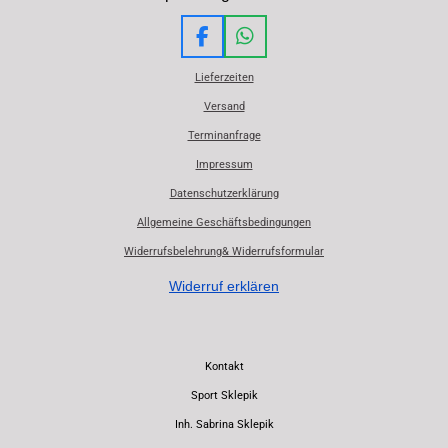
F
W
a
h
Lieferzeiten
c
a
e
t
Versand
b
s
Terminanfrage
o
A
o
p
Impressum
k
p
Datenschutzerklärung
Allgemeine Geschäftsbedingungen
Widerrufsbelehrung& Widerrufsformular
Widerruf erklären
Kontakt
Sport Sklepik
Inh. Sabrina Sklepik