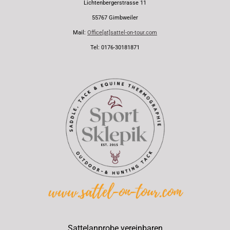
Lichtenbergerstrasse 11
55767 Gimbweiler
Mail:
Office[at]sattel-on-tour.com
Tel: 0176-30181871
Sattelanprobe vereinbaren