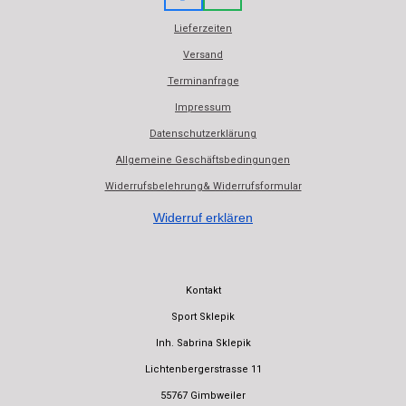
a
h
Lieferzeiten
c
a
e
t
Versand
b
s
Terminanfrage
o
A
o
p
Impressum
k
p
Datenschutzerklärung
Allgemeine Geschäftsbedingungen
Widerrufsbelehrung& Widerrufsformular
Widerruf erklären
Kontakt
Sport Sklepik
Inh. Sabrina Sklepik
Lichtenbergerstrasse 11
55767 Gimbweiler