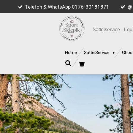
Telefon & WhatsApp 0176-30181871
@ 
Zum
Hauptinhalt
springen
Sattelservice - E
Home
SattelService
Ghost