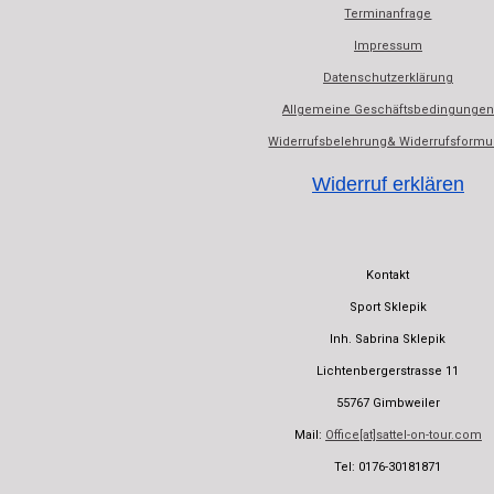
Terminanfrage
Impressum
Datenschutzerklärung
Allgemeine Geschäftsbedingungen
Widerrufsbelehrung& Widerrufsformu
Widerruf erklären
Kontakt
Sport Sklepik
Inh. Sabrina Sklepik
Lichtenbergerstrasse 11
55767 Gimbweiler
Mail:
Office[at]sattel-on-tour.com
Tel: 0176-30181871