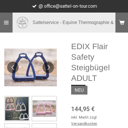
@ office@sattel-on-tour.com
Zum
Hauptinhalt
springen
Sattelservice - Equine Thermographie & Shop
EDIX Flair
Safety
Steigbügel
ADULT
NEU
144,95 €
inkl. MwSt zzgl.
Versandkosten