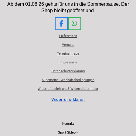
Ab dem 01.08.26 gehts für uns in die Sommerpause. Der
Shop bleibt geöffnet und
F
W
a
h
Lieferzeiten
c
a
e
t
Versand
b
s
Terminanfrage
o
A
o
p
Impressum
k
p
Datenschutzerklärung
Allgemeine Geschäftsbedingungen
Widerrufsbelehrung& Widerrufsformular
Widerruf erklären
Kontakt
Sport Sklepik