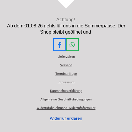
Achtung!
Ab dem 01.08.26 gehts für uns in die Sommerpause. Der
Shop bleibt geöffnet und
F
W
a
h
Lieferzeiten
c
a
e
t
Versand
b
s
Terminanfrage
o
A
o
p
Impressum
k
p
Datenschutzerklärung
Allgemeine Geschäftsbedingungen
Widerrufsbelehrung& Widerrufsformular
Widerruf erklären