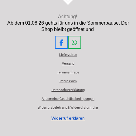
Achtung!
Ab dem 01.08.26 gehts für uns in die Sommerpause. Der
Shop bleibt geöffnet und
F
W
a
h
Lieferzeiten
c
a
e
t
Versand
b
s
Terminanfrage
o
A
o
p
Impressum
k
p
Datenschutzerklärung
Allgemeine Geschäftsbedingungen
Widerrufsbelehrung& Widerrufsformular
Widerruf erklären