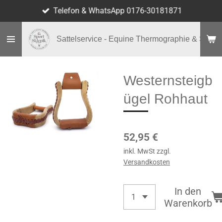
Telefon & WhatsApp 0176-30181871
Zum
Hauptinhalt
springen
Sattelservice - Equine Thermographie & Shop
Westernsteigb
ügel Rohhaut
52,95 €
inkl. MwSt zzgl.
Versandkosten
In den
Warenkorb