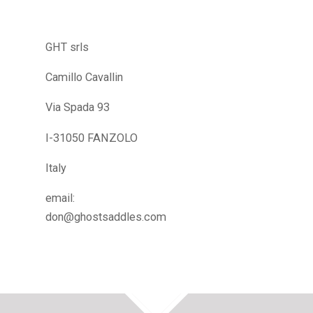
GHT srls
Camillo Cavallin
Via Spada 93
I-31050 FANZOLO
Italy
email:
don@ghostsaddles.com
TOP