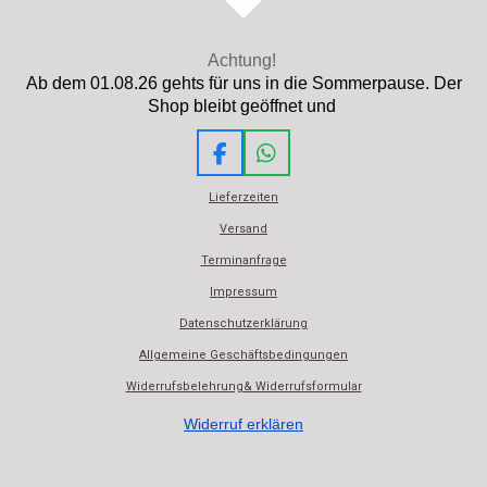
Achtung!
Ab dem 01.08.26 gehts für uns in die Sommerpause. Der
Shop bleibt geöffnet und
F
W
a
h
Lieferzeiten
c
a
e
t
Versand
b
s
Terminanfrage
o
A
o
p
Impressum
k
p
Datenschutzerklärung
Allgemeine Geschäftsbedingungen
Widerrufsbelehrung& Widerrufsformular
Widerruf erklären