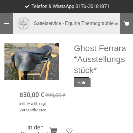
Telefon & WhatsApp 0176-30181871
Zum
Hauptinhalt
springen
Sattelservice - Equine Thermographie & Shop
Ghost Ferrara
*Ausstellungs
stück*
Sale
830,00 €
990,00 €
inkl. MwSt zzgl.
Versandkosten
In den