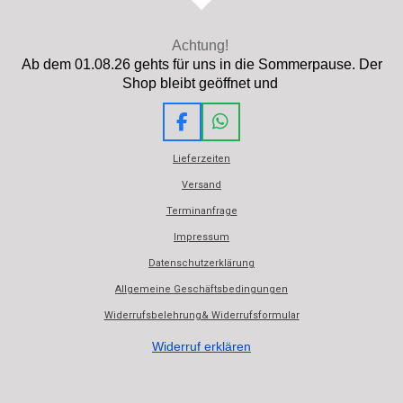
Achtung!
Ab dem 01.08.26 gehts für uns in die Sommerpause. Der
Shop bleibt geöffnet und
F
W
a
h
Lieferzeiten
c
a
e
t
Versand
b
s
Terminanfrage
o
A
o
p
Impressum
k
p
Datenschutzerklärung
Allgemeine Geschäftsbedingungen
Widerrufsbelehrung& Widerrufsformular
Widerruf erklären