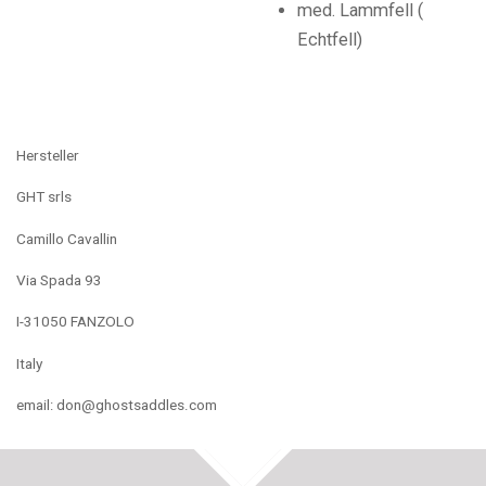
med. Lammfell (
Echtfell)
Hersteller
GHT srls
Camillo Cavallin
Via Spada 93
I-31050 FANZOLO
Italy
email: don@ghostsaddles.com
TOP