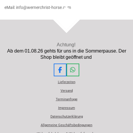
eMail: info@wernerchrist-horse.com
TOP
Achtung!
Ab dem 01.08.26 gehts für uns in die Sommerpause. Der
Shop bleibt geöffnet und
F
W
a
h
Lieferzeiten
c
a
e
t
Versand
b
s
Terminanfrage
o
A
o
p
Impressum
k
p
Datenschutzerklärung
Allgemeine Geschäftsbedingungen