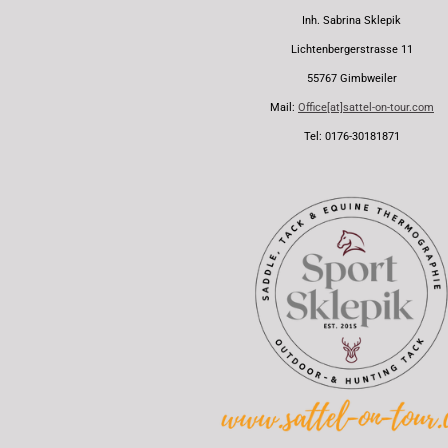
Inh. Sabrina Sklepik
Lichtenbergerstrasse 11
55767 Gimbweiler
Mail:
Office[at]sattel-on-tour.com
Tel: 0176-30181871