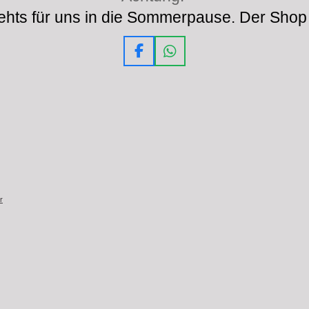
hts für uns in die Sommerpause. Der Shop 
F
W
a
h
c
a
e
t
b
s
o
A
o
p
k
p
r