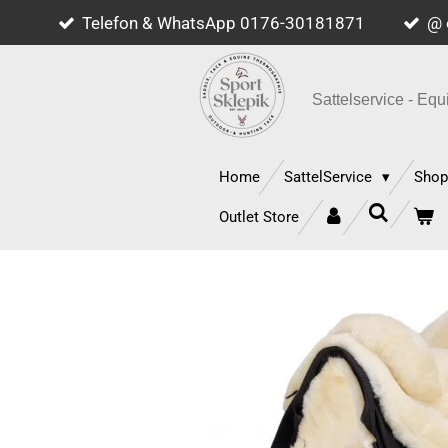
Telefon & WhatsApp 0176-30181871
@ 
Zum
Hauptinhalt
springen
Sattelservice - E
Home
SattelService
Sho
Outlet Store