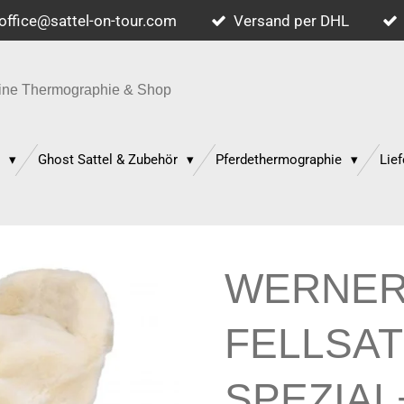
office@sattel-on-tour.com
Versand per DHL
quine Thermographie & Shop
p
Ghost Sattel & Zubehör
Pferdethermographie
Lief
WERNER
FELLSA
SPEZIAL