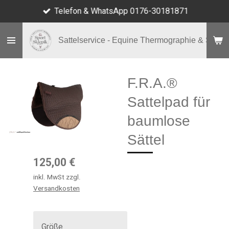
Telefon & WhatsApp 0176-30181871
Zum
Hauptinhalt
springen
Sattelservice - Equine Thermographie & Shop
F.R.A.®
Sattelpad für
baumlose
Sättel
125,00 €
inkl. MwSt zzgl.
Versandkosten
Größe