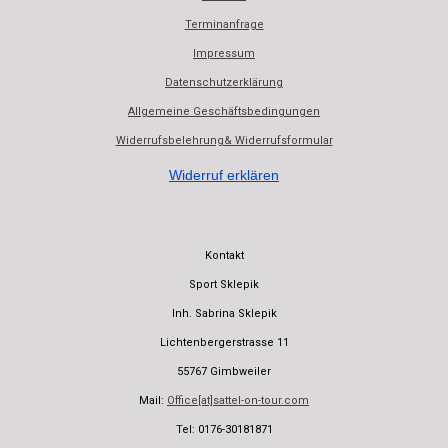
b
s
Terminanfrage
o
A
o
p
Impressum
k
p
Datenschutzerklärung
Allgemeine Geschäftsbedingungen
Widerrufsbelehrung& Widerrufsformular
Widerruf erklären
Kontakt
Sport Sklepik
Inh. Sabrina Sklepik
Lichtenbergerstrasse 11
55767 Gimbweiler
Mail:
Office[at]sattel-on-tour.com
Tel: 0176-30181871