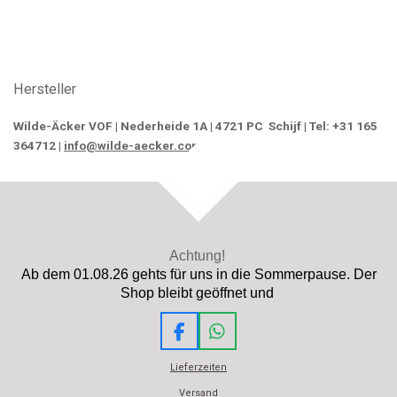
Hersteller
Wilde-Äcker VOF | Nederheide 1A | 4721 PC Schijf | Tel: +31 165
364712 |
info@wilde-aecker.com
TOP
Achtung!
Ab dem 01.08.26 gehts für uns in die Sommerpause. Der
Shop bleibt geöffnet und
F
W
a
h
Lieferzeiten
c
a
e
t
Versand