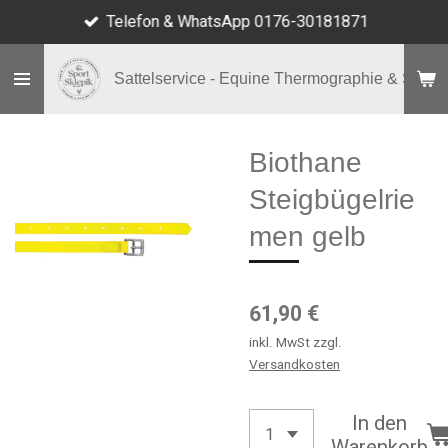
Telefon & WhatsApp 0176-30181871
Zum
Hauptinhalt
springen
Sattelservice - Equine Thermographie & Shop
Biothane
Steigbügelrie
men gelb
61,90 €
inkl. MwSt zzgl.
Versandkosten
In den
Warenkorb