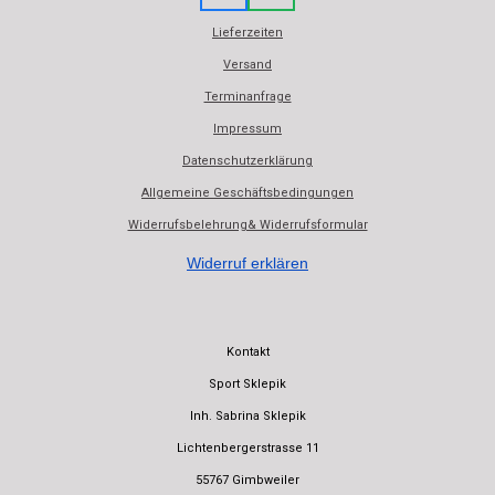
a
h
Lieferzeiten
c
a
e
t
Versand
b
s
Terminanfrage
o
A
o
p
Impressum
k
p
Datenschutzerklärung
Allgemeine Geschäftsbedingungen
Widerrufsbelehrung& Widerrufsformular
Widerruf erklären
Kontakt
Sport Sklepik
Inh. Sabrina Sklepik
Lichtenbergerstrasse 11
55767 Gimbweiler