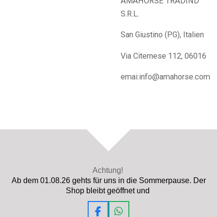
AMAHORSE TRADIND
S.R.L.
San Giustino (PG), Italien
Via Citernese 112, 06016
emai:info@amahorse.com
TOP
Achtung!
Ab dem 01.08.26 gehts für uns in die Sommerpause. Der
Shop bleibt geöffnet und
F
W