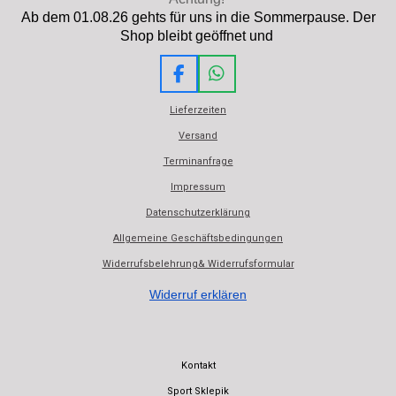
Ab dem 01.08.26 gehts für uns in die Sommerpause. Der
Shop bleibt geöffnet und
F
W
a
h
Lieferzeiten
c
a
e
t
Versand
b
s
Terminanfrage
o
A
o
p
Impressum
k
p
Datenschutzerklärung
Allgemeine Geschäftsbedingungen
Widerrufsbelehrung& Widerrufsformular
Widerruf erklären
Kontakt
Sport Sklepik