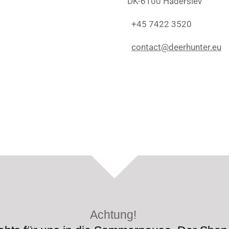
DK-6100 Haderslev
+45 7422 3520
contact@deerhunter.eu
TOP
Achtung!