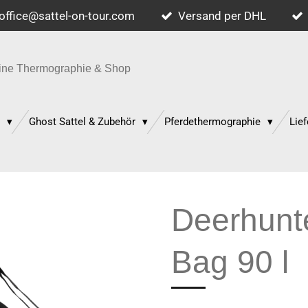
office@sattel-on-tour.com
Versand per DHL
quine Thermographie & Shop
p
Ghost Sattel & Zubehör
Pferdethermographie
Lief
Deerhunte
Bag 90 l