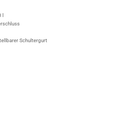
 l
erschluss
llbarer Schultergurt