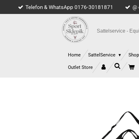
Telefon & WhatsApp 0176-30181871
@ 
Zum
Hauptinhalt
springen
Sattelservice - E
Home
SattelService
Sho
Outlet Store