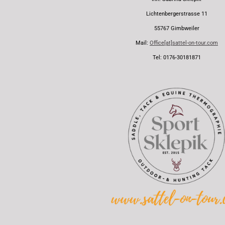
Lichtenbergerstrasse 11
55767 Gimbweiler
Mail:
Office[at]sattel-on-tour.com
Tel: 0176-30181871