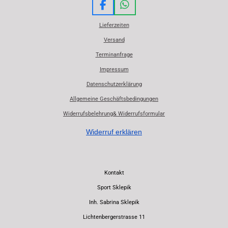
F
W
a
h
Lieferzeiten
c
a
e
t
Versand
b
s
Terminanfrage
o
A
o
p
Impressum
k
p
Datenschutzerklärung
Allgemeine Geschäftsbedingungen
Widerrufsbelehrung& Widerrufsformular
Widerruf erklären
Kontakt
Sport Sklepik
Inh. Sabrina Sklepik
Lichtenbergerstrasse 11