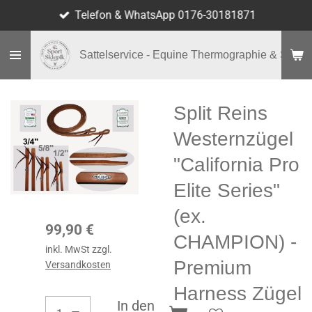
Telefon & WhatsApp 0176-30181871
Zum
Hauptinhalt
springen
Sattelservice - Equine Thermographie & Shop
Split Reins
Westernzügel
"California Pro
Elite Series"
(ex.
99,90 €
CHAMPION) -
inkl. MwSt zzgl.
Premium
Versandkosten
Harness Zügel
In den