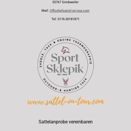
55767 Gimbweiler
Mail:
Office[at]sattel-on-tour.com
Tel: 0176-30181871
Sattelanprobe vereinbaren