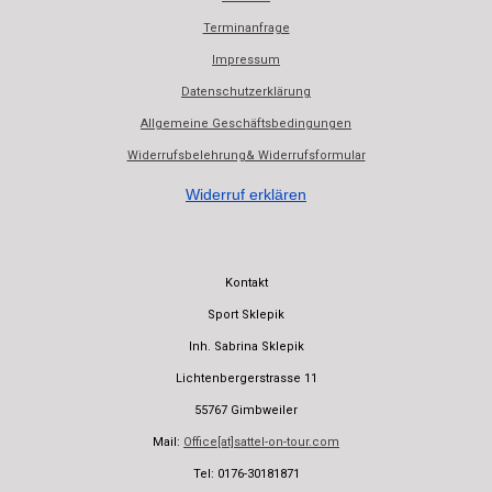
b
s
Terminanfrage
o
A
o
p
Impressum
k
p
Datenschutzerklärung
Allgemeine Geschäftsbedingungen
Widerrufsbelehrung& Widerrufsformular
Widerruf erklären
Kontakt
Sport Sklepik
Inh. Sabrina Sklepik
Lichtenbergerstrasse 11
55767 Gimbweiler
Mail:
Office[at]sattel-on-tour.com
Tel: 0176-30181871