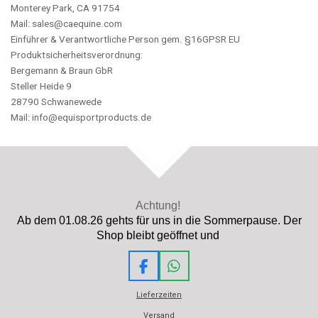
Monterey Park, CA 91754
Mail: sales@caequine.com
Einführer & Verantwortliche Person gem. §16GPSR EU
Produktsicherheitsverordnung:
Bergemann & Braun GbR
Steller Heide 9
28790 Schwanewede
Mail: info@equisportproducts.de
TOP
Achtung!
Ab dem 01.08.26 gehts für uns in die Sommerpause. Der
Shop bleibt geöffnet und
F
W
a
h
Lieferzeiten
c
a
e
t
Versand