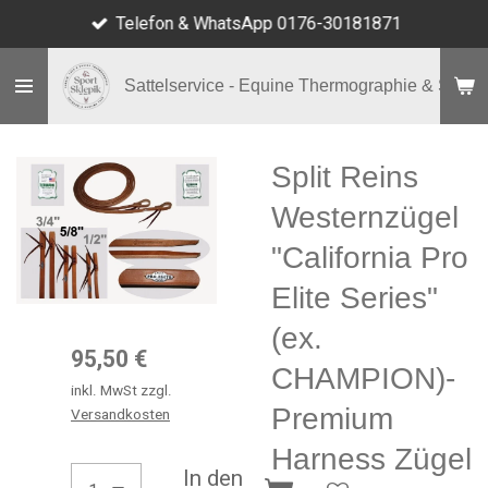
Telefon & WhatsApp 0176-30181871
Zum
Hauptinhalt
springen
Sattelservice - Equine Thermographie & Shop
Split Reins
Westernzügel
"California Pro
Elite Series"
(ex.
95,50 €
CHAMPION)-
inkl. MwSt zzgl.
Premium
Versandkosten
Harness Zügel
In den