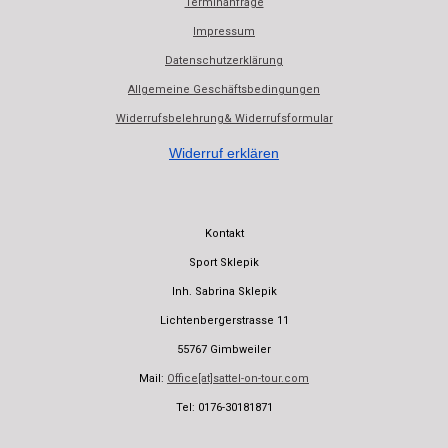
Terminanfrage
o
A
o
p
Impressum
k
p
Datenschutzerklärung
Allgemeine Geschäftsbedingungen
Widerrufsbelehrung& Widerrufsformular
Widerruf erklären
Kontakt
Sport Sklepik
Inh. Sabrina Sklepik
Lichtenbergerstrasse 11
55767 Gimbweiler
Mail:
Office[at]sattel-on-tour.com
Tel: 0176-30181871