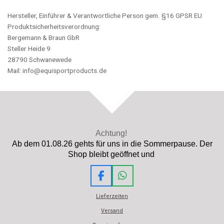
Hersteller, Einführer & Verantwortliche Person gem. §16 GPSR EU
Produktsicherheitsverordnung:
Bergemann & Braun GbR
Steller Heide 9
28790 Schwanewede
Mail: info@equisportproducts.de
TOP
Achtung!
Ab dem 01.08.26 gehts für uns in die Sommerpause. Der
Shop bleibt geöffnet und
F
W
a
h
Lieferzeiten
c
a
e
t
Versand
b
s