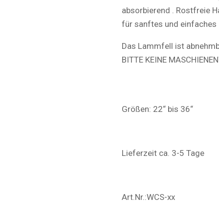
absorbierend . Rostfreie H
für sanftes und einfaches 
Das Lammfell ist abnehmb
BITTE KEINE MASCHIENE
Größen: 22“ bis 36“
Lieferzeit ca. 3-5 Tage
Art.Nr.:
WCS-xx