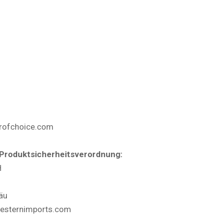
profchoice.com
Produktsicherheitsverordnung:
H
äu
westernimports.com