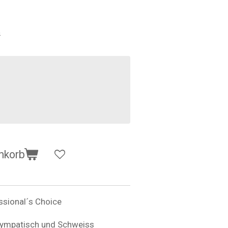
n
nkorb
ssional´s Choice
sympatisch und Schweiss