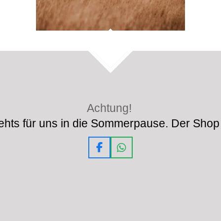
TOP
Achtung!
hts für uns in die Sommerpause. Der Shop 
F
W
a
h
c
a
e
t
b
s
o
A
o
p
k
p