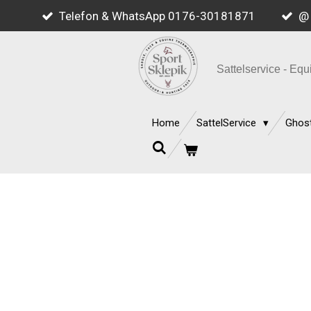
Telefon & WhatsApp 0176-30181871
@ 
Zum
Hauptinhalt
springen
Sattelservice - E
Home
SattelService
Ghost