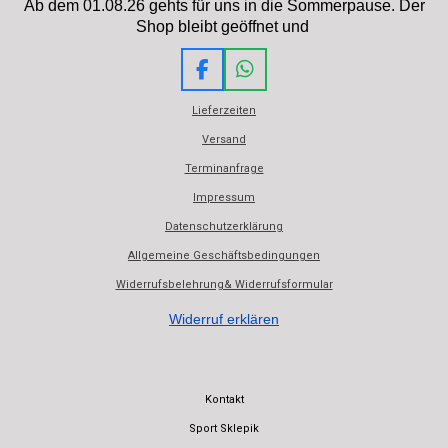
Ab dem 01.08.26 gehts für uns in die Sommerpause. Der
Shop bleibt geöffnet und
F
W
a
h
Lieferzeiten
c
a
e
t
Versand
b
s
Terminanfrage
o
A
o
p
Impressum
k
p
Datenschutzerklärung
Allgemeine Geschäftsbedingungen
Widerrufsbelehrung& Widerrufsformular
Widerruf erklären
Kontakt
Sport Sklepik