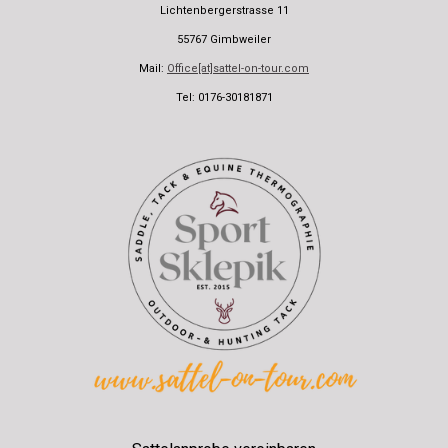
Lichtenbergerstrasse 11
55767 Gimbweiler
Mail:
Office[at]sattel-on-tour.com
Tel: 0176-30181871