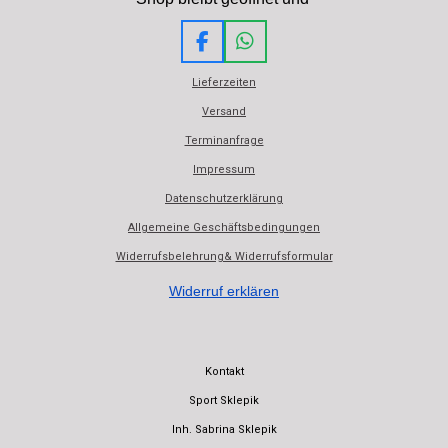
F
W
a
h
Lieferzeiten
c
a
e
t
Versand
b
s
Terminanfrage
o
A
o
p
Impressum
k
p
Datenschutzerklärung
Allgemeine Geschäftsbedingungen
Widerrufsbelehrung& Widerrufsformular
Widerruf erklären
Kontakt
Sport Sklepik
Inh. Sabrina Sklepik