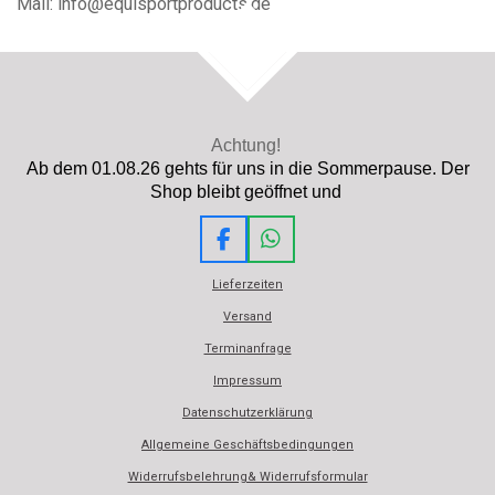
Mail: info@equisportproducts.de
TOP
Achtung!
Ab dem 01.08.26 gehts für uns in die Sommerpause. Der
Shop bleibt geöffnet und
F
W
a
h
Lieferzeiten
c
a
e
t
Versand
b
s
Terminanfrage
o
A
o
p
Impressum
k
p
Datenschutzerklärung
Allgemeine Geschäftsbedingungen
Widerrufsbelehrung& Widerrufsformular