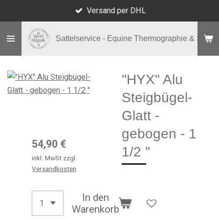
Versand per DHL
Zum
Hauptinhalt
springen
Sattelservice - Equine Thermographie & Shop
"HYX" Alu
Steigbügel-
Glatt -
gebogen - 1
54,90 €
1/2 ''
inkl. MwSt zzgl.
Versandkosten
In den
Warenkorb