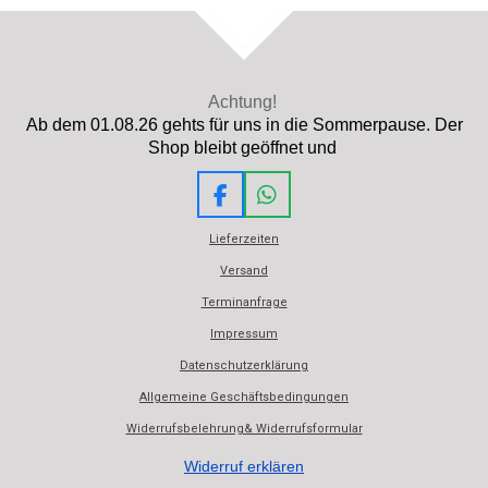
TOP
Achtung!
Ab dem 01.08.26 gehts für uns in die Sommerpause. Der
Shop bleibt geöffnet und
F
W
a
h
Lieferzeiten
c
a
e
t
Versand
b
s
Terminanfrage
o
A
o
p
Impressum
k
p
Datenschutzerklärung
Allgemeine Geschäftsbedingungen
Widerrufsbelehrung& Widerrufsformular
Widerruf erklären