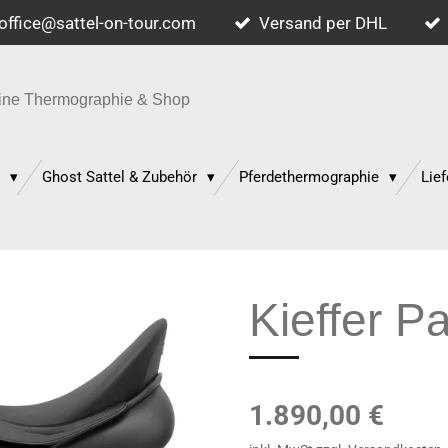
office@sattel-on-tour.com
Versand per DHL
quine Thermographie & Shop
p
Ghost Sattel & Zubehör
Pferdethermographie
Lief
Kieffer P
1.890,00 €