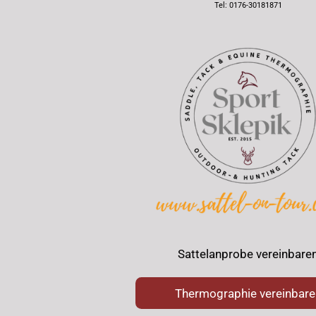
Tel: 0176-30181871
Sattelanprobe vereinbare
Thermographie vereinbare