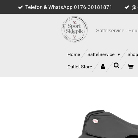
Telefon & WhatsApp 0176-30181871
@ 
Zum
Hauptinhalt
springen
Sattelservice - E
Home
SattelService
Sho
Outlet Store