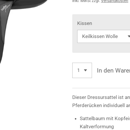
inkl. MwSt zzgl.
Versandkosten
Kissen
In den Ware
Dieser Dressursattel ist a
Pferderücken individuell 
Sattelbaum mit Kopfeise
Kaltverformung