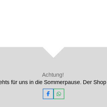
TOP
Achtung!
hts für uns in die Sommerpause. Der Shop 
F
W
a
h
c
a