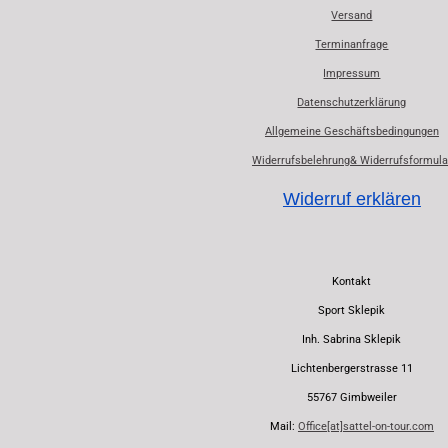
Versand
Terminanfrage
Impressum
Datenschutzerklärung
Allgemeine Geschäftsbedingungen
Widerrufsbelehrung& Widerrufsformula
Widerruf erklären
Kontakt
Sport Sklepik
Inh. Sabrina Sklepik
Lichtenbergerstrasse 11
55767 Gimbweiler
Mail:
Office[at]sattel-on-tour.com