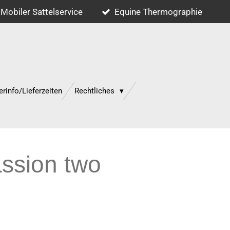
Mobiler Sattelservice
Equine Thermographie
erinfo/Lieferzeiten
Rechtliches
assion two