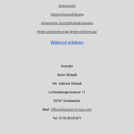
o
p
Impressum
k
p
Datenschutzerklärung
Allgemeine Geschäftsbedingungen
Widerrufsbelehrung& Widerrufsformular
Widerruf erklären
Kontakt
Sport Sklepik
Inh. Sabrina Sklepik
Lichtenbergerstrasse 11
55767 Gimbweiler
Mail:
Office[at]sattel-on-tour.com
Tel: 0176-30181871