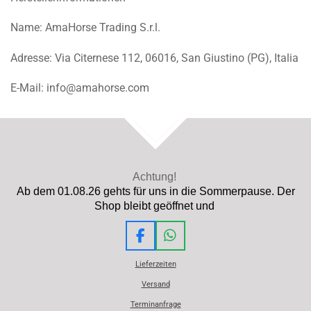
Name: AmaHorse Trading S.r.l.
Adresse: Via Citernese 112, 06016, San Giustino (PG), Italia
E-Mail: info@amahorse.com
TOP
Achtung!
Ab dem 01.08.26 gehts für uns in die Sommerpause. Der
Shop bleibt geöffnet und
F
W
a
h
Lieferzeiten
c
a
e
t
Versand
b
s
Terminanfrage
o
A