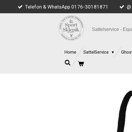
Telefon & WhatsApp 0176-30181871
@ 
Zum
Hauptinhalt
springen
Sattelservice - E
Home
SattelService
Ghost