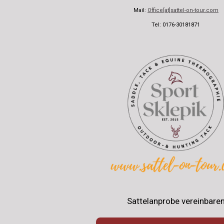
Mail:
Office[at]sattel-on-tour.com
Tel: 0176-30181871
Sattelanprobe vereinbare