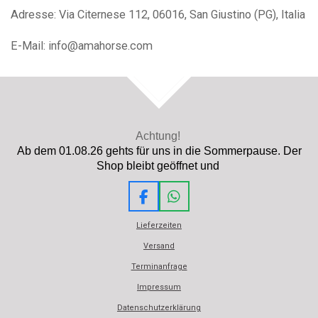
Adresse: Via Citernese 112, 06016, San Giustino (PG), Italia
E-Mail: info@amahorse.com
TOP
Achtung!
Ab dem 01.08.26 gehts für uns in die Sommerpause. Der
Shop bleibt geöffnet und
F
W
a
h
Lieferzeiten
c
a
e
t
Versand
b
s
Terminanfrage
o
A
o
p
Impressum
k
p
Datenschutzerklärung