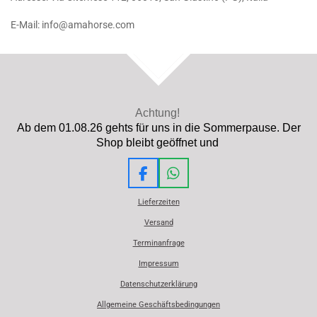
E-Mail: info@amahorse.com
TOP
Achtung!
Ab dem 01.08.26 gehts für uns in die Sommerpause. Der
Shop bleibt geöffnet und
F
W
a
h
Lieferzeiten
c
a
e
t
Versand
b
s
Terminanfrage
o
A
o
p
Impressum
k
p
Datenschutzerklärung
Allgemeine Geschäftsbedingungen