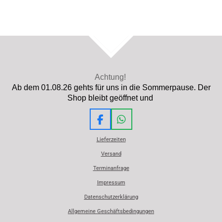
TOP
Achtung!
Ab dem 01.08.26 gehts für uns in die Sommerpause. Der
Shop bleibt geöffnet und
F
W
a
h
Lieferzeiten
c
a
e
t
Versand
b
s
Terminanfrage
o
A
o
p
Impressum
k
p
Datenschutzerklärung
Allgemeine Geschäftsbedingungen