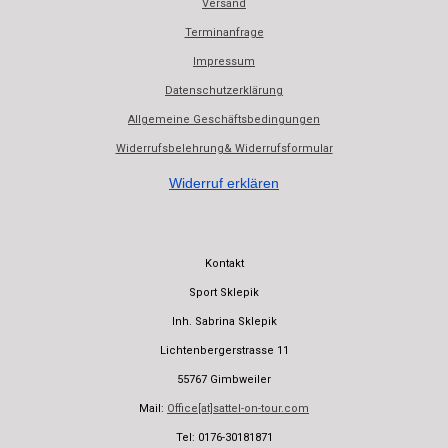
Versand
b
s
Terminanfrage
o
A
o
p
Impressum
k
p
Datenschutzerklärung
Allgemeine Geschäftsbedingungen
Widerrufsbelehrung& Widerrufsformular
Widerruf erklären
Kontakt
Sport Sklepik
Inh. Sabrina Sklepik
Lichtenbergerstrasse 11
55767 Gimbweiler
Mail:
Office[at]sattel-on-tour.com
Tel: 0176-30181871