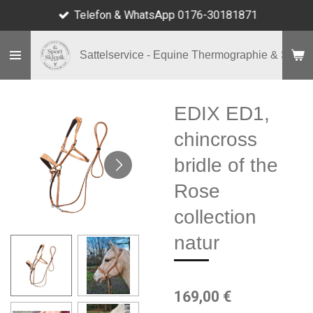
Telefon & WhatsApp 0176-30181871
Zum
Hauptinhalt
springen
Sattelservice - Equine Thermographie & Shop
EDIX ED1,
chincross
bridle of the
Rose
collection
natur
169,00 €