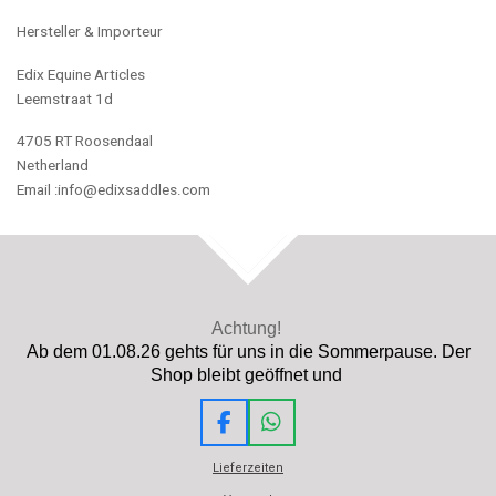
Hersteller & Importeur
Edix Equine Articles
Leemstraat 1d
4705 RT Roosendaal
Netherland
Email :info@edixsaddles.com
TOP
Achtung!
Ab dem 01.08.26 gehts für uns in die Sommerpause. Der
Shop bleibt geöffnet und
F
W
a
h
Lieferzeiten
c
a
e
t