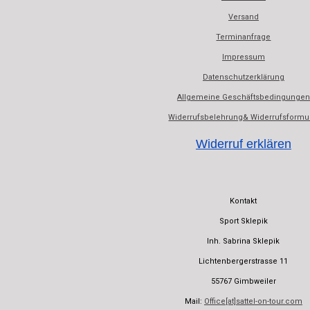
Versand
Terminanfrage
Impressum
Datenschutzerklärung
Allgemeine Geschäftsbedingungen
Widerrufsbelehrung& Widerrufsformu
Widerruf erklären
Kontakt
Sport Sklepik
Inh. Sabrina Sklepik
Lichtenbergerstrasse 11
55767 Gimbweiler
Mail:
Office[at]sattel-on-tour.com