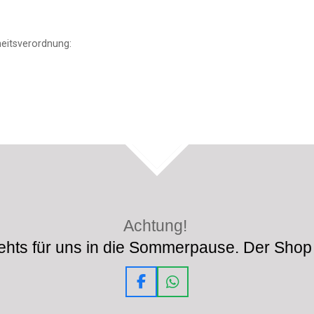
eitsverordnung:
TOP
Achtung!
hts für uns in die Sommerpause. Der Shop 
F
W
a
h