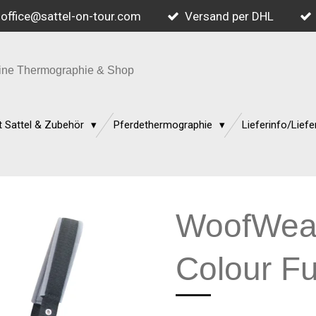
office@sattel-on-tour.com
Versand per DHL
quine Thermographie & Shop
 Sattel & Zubehör
Pferdethermographie
Lieferinfo/Liefe
WoofWear
Colour F