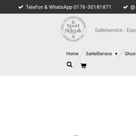
Telefon & WhatsApp 0176-30181871
@ 
Zum
Hauptinhalt
springen
Sattelservice - E
Home
SattelService
Ghost