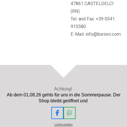
47861 CASTELDELCI
(RN)
Tel. and Fax: +39 0541
915580
E-Mail: info@burioni.com
TOP
Achtung!
Ab dem 01.08.26 gehts für uns in die Sommerpause. Der
Shop bleibt geöffnet und
F
W
a
h
Lieferzeiten
c
a