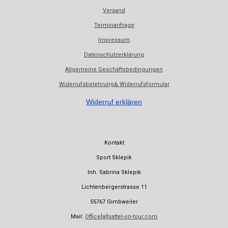
e
t
Versand
b
s
Terminanfrage
o
A
o
p
Impressum
k
p
Datenschutzerklärung
Allgemeine Geschäftsbedingungen
Widerrufsbelehrung& Widerrufsformular
Widerruf erklären
Kontakt
Sport Sklepik
Inh. Sabrina Sklepik
Lichtenbergerstrasse 11
55767 Gimbweiler
Mail:
Office[at]sattel-on-tour.com