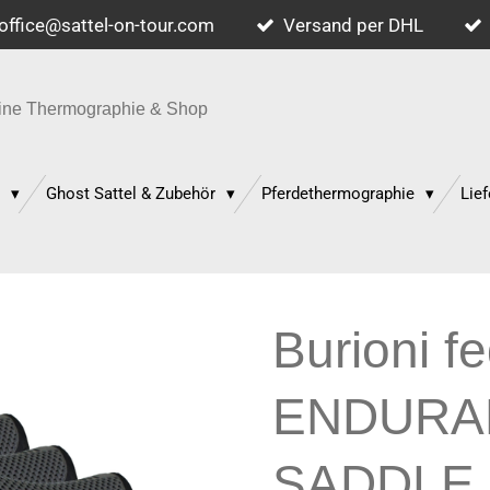
office@sattel-on-tour.com
Versand per DHL
quine Thermographie & Shop
p
Ghost Sattel & Zubehör
Pferdethermographie
Lief
Burioni f
ENDURA
SADDLE