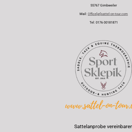
55767 Gimbweiler
Mail:
Office[at]sattel-on-tour.com
Tel: 0176-30181871
Sattelanprobe vereinbare