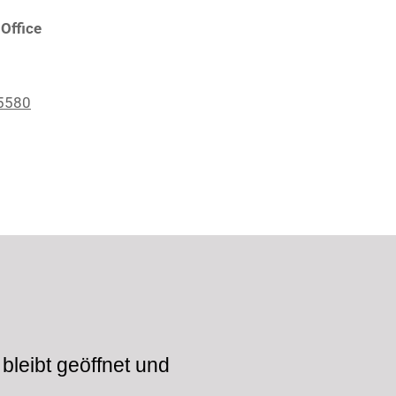
Office
5580
bleibt geöffnet und