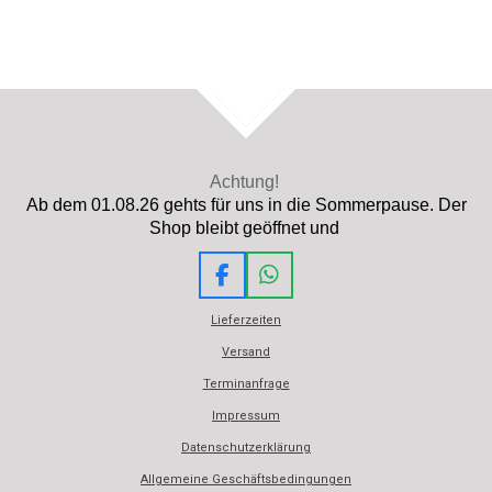
TOP
Achtung!
Ab dem 01.08.26 gehts für uns in die Sommerpause. Der
Shop bleibt geöffnet und
F
W
a
h
Lieferzeiten
c
a
e
t
Versand
b
s
Terminanfrage
o
A
o
p
Impressum
k
p
Datenschutzerklärung
Allgemeine Geschäftsbedingungen