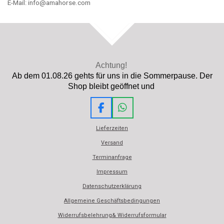
E-Mail: info@amahorse.com
TOP
Achtung!
Ab dem 01.08.26 gehts für uns in die Sommerpause. Der
Shop bleibt geöffnet und
F
W
a
h
Lieferzeiten
c
a
e
t
Versand
b
s
Terminanfrage
o
A
o
p
Impressum
k
p
Datenschutzerklärung
Allgemeine Geschäftsbedingungen
Widerrufsbelehrung& Widerrufsformular