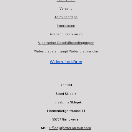
Lieferzeiten
c
a
e
t
Versand
b
s
Terminanfrage
o
A
o
p
Impressum
k
p
Datenschutzerklärung
Allgemeine Geschäftsbedingungen
Widerrufsbelehrung& Widerrufsformular
Widerruf erklären
Kontakt
Sport Sklepik
Inh. Sabrina Sklepik
Lichtenbergerstrasse 11
55767 Gimbweiler
Mail:
Office[at]sattel-on-tour.com