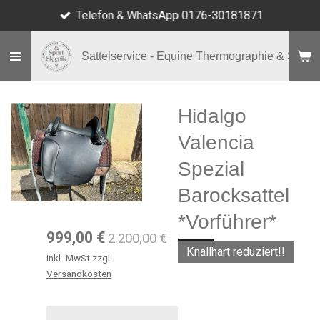
Telefon & WhatsApp 0176-30181871
Zum
Hauptinhalt
springen
Sattelservice - Equine Thermographie & Shop
Hidalgo
Valencia
Spezial
Barocksattel
*Vorführer*
999,00 €
2.200,00 €
Knallhart reduziert!!
inkl. MwSt zzgl.
Versandkosten